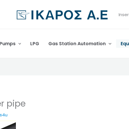
Inser
 Pumps
LPG
Gas Station Automation
Equ
er pipe
es4u