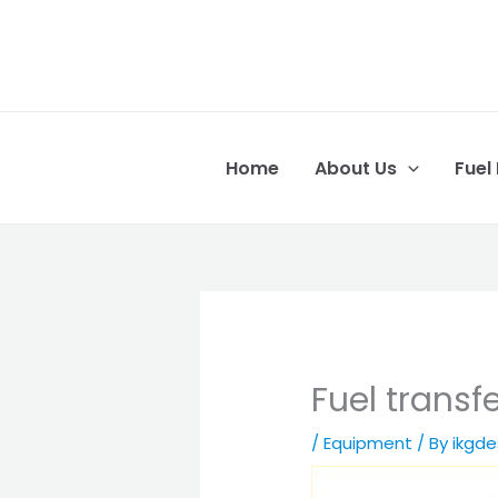
Skip
to
content
Home
About Us
Fuel
Fuel transf
/
Equipment
/ By
ikgd